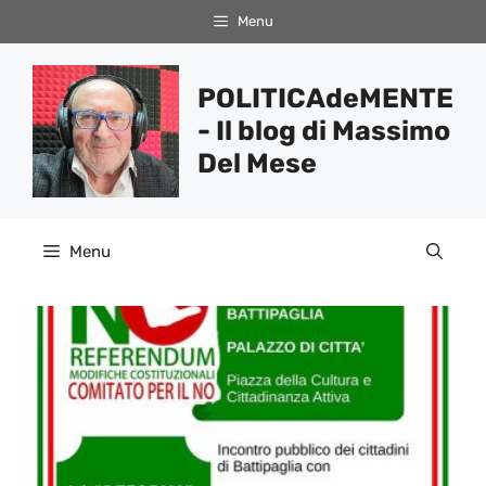
Vai
Menu
al
contenuto
POLITICAdeMENTE
- Il blog di Massimo
Del Mese
Menu