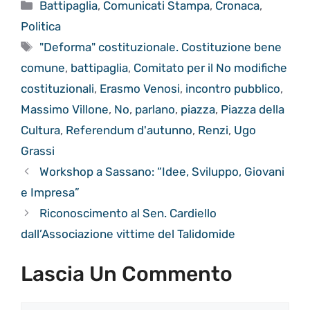
Categorie
Battipaglia
,
Comunicati Stampa
,
Cronaca
,
Politica
Tag
"Deforma" costituzionale. Costituzione bene
comune
,
battipaglia
,
Comitato per il No modifiche
costituzionali
,
Erasmo Venosi
,
incontro pubblico
,
Massimo Villone
,
No
,
parlano
,
piazza
,
Piazza della
Cultura
,
Referendum d'autunno
,
Renzi
,
Ugo
Grassi
Workshop a Sassano: “Idee, Sviluppo, Giovani
e Impresa”
Riconoscimento al Sen. Cardiello
dall’Associazione vittime del Talidomide
Lascia Un Commento