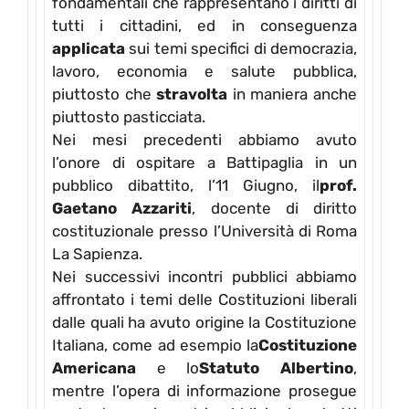
fondamentali che rappresentano i diritti di
tutti i cittadini, ed in conseguenza
applicata
sui temi specifici di democrazia,
lavoro, economia e salute pubblica,
piuttosto che
stravolta
in maniera anche
piuttosto pasticciata.
Nei mesi precedenti abbiamo avuto
l’onore di ospitare a Battipaglia in un
pubblico dibattito, l’11 Giugno, il
prof.
Gaetano Azzariti
, docente di diritto
costituzionale presso l’Università di Roma
La Sapienza.
Nei successivi incontri pubblici abbiamo
affrontato i temi delle Costituzioni liberali
dalle quali ha avuto origine la Costituzione
Italiana, come ad esempio la
Costituzione
Americana
e lo
Statuto Albertino
,
mentre l’opera di informazione prosegue