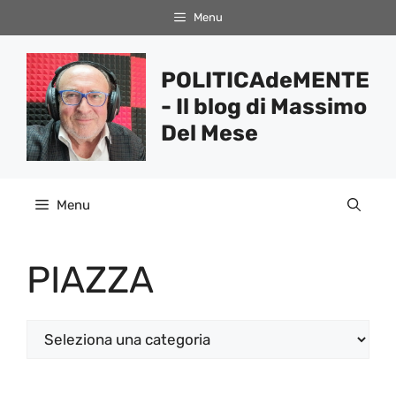
Vai
Menu
al
contenuto
POLITICAdeMENTE
- Il blog di Massimo
Del Mese
Menu
PIAZZA
Categorie