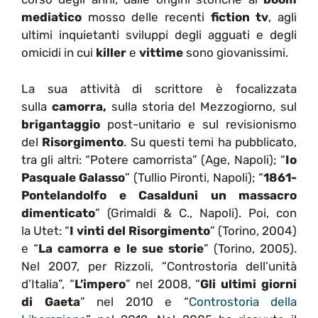
mediatico
mosso delle recenti
fiction tv
, agli
ultimi inquietanti sviluppi degli agguati e degli
omicidi in cui
killer
e
vittime
sono giovanissimi.
La sua attività di scrittore è focalizzata
sulla
camorra,
sulla storia del Mezzogiorno, sul
brigantaggio
post-unitario e sul revisionismo
del
Risorgimento
. Su questi temi ha pubblicato,
tra gli altri: “Potere camorrista” (Age, Napoli); “
Io
Pasquale Galasso
” (Tullio Pironti, Napoli); “
1861-
Pontelandolfo e Casalduni un massacro
dimenticato
” (Grimaldi & C., Napoli). Poi, con
la Utet: “
I vinti del Risorgimento
” (Torino, 2004)
e “
La camorra e le sue storie
” (Torino, 2005).
Nel 2007, per Rizzoli, “Controstoria dell’unità
d’Italia”, “
L’impero
” nel 2008, “
Gli ultimi giorni
di Gaeta
” nel 2010 e “
Controstoria della