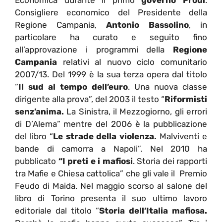
Economica durante il primo
governo Prodi
.
Consigliere economico del Presidente della
Regione Campania,
Antonio Bassolino
, in
particolare ha curato e seguito fino
all’approvazione i programmi della
Regione
Campania
relativi al nuovo ciclo comunitario
2007/13. Del 1999 è la sua terza opera dal titolo
“
Il sud al tempo dell’euro
. Una nuova classe
dirigente alla prova”, del 2003 il testo “
Riformisti
senz’anima.
La Sinistra, il Mezzogiorno, gli errori
di D’Alema” mentre del 2006 è la pubblicazione
del libro “
Le strade della violenza.
Malviventi e
bande di camorra a Napoli”. Nel 2010 ha
pubblicato
“I preti e i mafiosi
. Storia dei rapporti
tra Mafie e Chiesa cattolica” che gli vale il Premio
Feudo di Maida. Nel maggio scorso al salone del
libro di Torino presenta il suo ultimo lavoro
editoriale dal titolo “
Storia dell’Italia mafiosa.