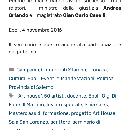
Perchè le mafie hanno avuto successo”. Tra i
relatori, il ministro della giustizia
Andrea
Orlando
e il magistrato
Gian Carlo Caselli
.
Eboli, 4 novembre 2016
Il seminario è aperto anche alla partecipazione
del pubblico.
Categorie
Campania
,
Comunicati Stampa
,
Cronaca
,
Cultura
,
Eboli
,
Eventi e Manifestazioni
,
Politica
,
Provincia di Salerno
Tag
“Art house”
,
50 artisti
,
docente
,
Eboli
,
Gigi Di
Fiore
,
Il Mattino
,
Inviato speciale
,
Isaia sales
,
Masterclass di formazione
,
progetto Art House
,
Sala San Lorenzo
,
scrittore
,
seminario di