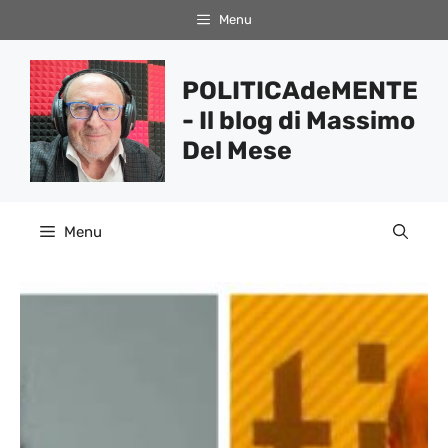
Vai
Menu
al
contenuto
POLITICAdeMENTE
- Il blog di Massimo
Del Mese
Menu