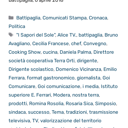
Categorie
Battipaglia
,
Comunicati Stampa
,
Cronaca
,
Politica
Tag
"I Sapori del Sole"
,
Alice TV.
,
battipaglia
,
Bruno
Avagliano
,
Cecilia Francese
,
chef
,
Convegno
,
Cooking Show
,
cucina
,
Daniela Palma
,
Direttore
società cooperativa Terra Orti
,
dirigente
,
Dirigente scolastico
,
Domenico Vicinanza
,
Emilio
Ferrara
,
format gastronomico
,
giornalista
,
Goi
Comunicare
,
Goi comunicazione
,
i media
,
Istituto
superiore E. Ferrari
,
Modera
,
nostra terra
,
prodotti
,
Romina Rosolia
,
Rosaria Sica
,
Simposio
,
sindaca
,
successo
,
Tema
,
tradizioni
,
trasmissione
televisiva
,
TV
,
valorizzazione del territorio