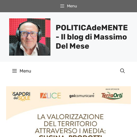
Vai
Menu
al
contenuto
POLITICAdeMENTE
- Il blog di Massimo
Del Mese
Menu