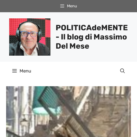
Vai
Menu
al
contenuto
POLITICAdeMENTE
- Il blog di Massimo
Del Mese
Menu