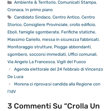
Categorie
Ambiente & Territorio
,
Comunicati Stampa
,
Cronaca
,
In primo piano
Tag
Candidato Sindaco
,
Centro Antico
,
Centro
Storico
,
Consigliere Provinciale
,
crollo edificio
,
Eboli
,
famiglie sgomberate
,
Ferifiche statiche
,
Massimo Cariello
,
messa in sicurezza fabbricati
,
Monitoraggio strutture
,
Piogge abbondanti
,
sgombero
,
soccorsi immediati
,
Uffici comunali
,
Via Angelo La Francesca
,
Vigili del Fuoco
Agenda elettorale del 24 febbraio di Vincenzo
De Luca
Morena ci riprova:si candida alla Regione con
l’IdV
3 Commenti Su “Crolla Un