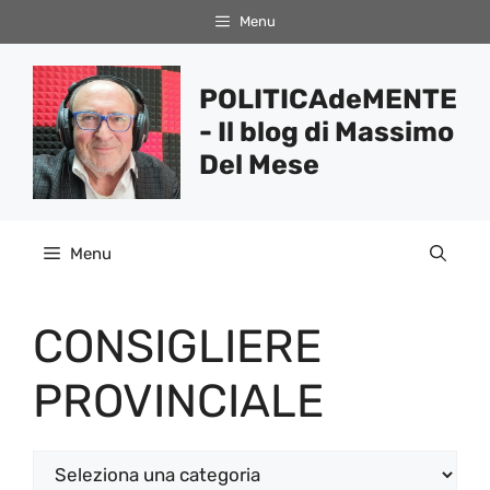
Vai
Menu
al
contenuto
POLITICAdeMENTE
- Il blog di Massimo
Del Mese
Menu
CONSIGLIERE
PROVINCIALE
Categorie