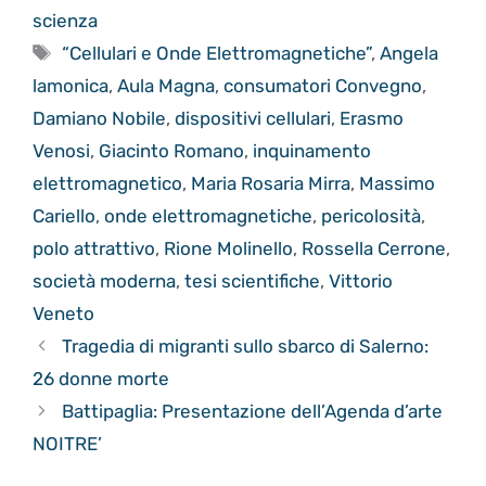
scienza
Tag
“Cellulari e Onde Elettromagnetiche”
,
Angela
lamonica
,
Aula Magna
,
consumatori Convegno
,
Damiano Nobile
,
dispositivi cellulari
,
Erasmo
Venosi
,
Giacinto Romano
,
inquinamento
elettromagnetico
,
Maria Rosaria Mirra
,
Massimo
Cariello
,
onde elettromagnetiche
,
pericolosità
,
polo attrattivo
,
Rione Molinello
,
Rossella Cerrone
,
società moderna
,
tesi scientifiche
,
Vittorio
Veneto
Tragedia di migranti sullo sbarco di Salerno:
26 donne morte
Battipaglia: Presentazione dell’Agenda d’arte
NOITRE’