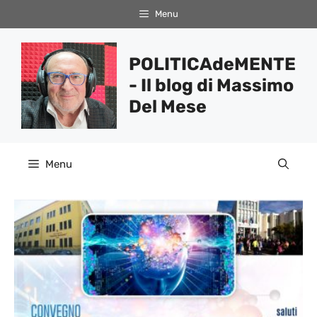
Vai
Menu
al
contenuto
POLITICAdeMENTE
- Il blog di Massimo
Del Mese
Menu