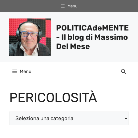
Vai
Menu
al
contenuto
POLITICAdeMENTE
- Il blog di Massimo
Del Mese
Menu
PERICOLOSITÀ
Categorie