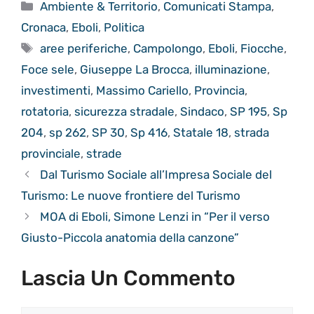
Categorie
Ambiente & Territorio
,
Comunicati Stampa
,
Cronaca
,
Eboli
,
Politica
Tag
aree periferiche
,
Campolongo
,
Eboli
,
Fiocche
,
Foce sele
,
Giuseppe La Brocca
,
illuminazione
,
investimenti
,
Massimo Cariello
,
Provincia
,
rotatoria
,
sicurezza stradale
,
Sindaco
,
SP 195
,
Sp
204
,
sp 262
,
SP 30
,
Sp 416
,
Statale 18
,
strada
provinciale
,
strade
Dal Turismo Sociale all’Impresa Sociale del
Turismo: Le nuove frontiere del Turismo
MOA di Eboli, Simone Lenzi in “Per il verso
Giusto-Piccola anatomia della canzone”
Lascia Un Commento