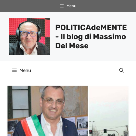
Vai
Menu
al
contenuto
POLITICAdeMENTE
- Il blog di Massimo
Del Mese
Menu