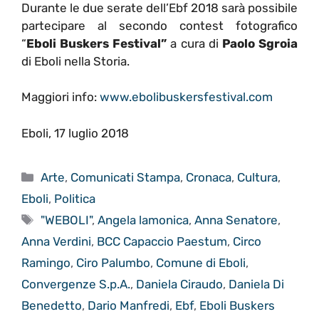
Durante le due serate dell’Ebf 2018 sarà possibile
partecipare al secondo contest fotografico
“
Eboli Buskers Festival”
a cura di
Paolo Sgroia
di Eboli nella Storia.
Maggiori info:
www.ebolibuskersfestival.com
Eboli, 17 luglio 2018
Categorie
Arte
,
Comunicati Stampa
,
Cronaca
,
Cultura
,
Eboli
,
Politica
Tag
"WEBOLI"
,
Angela lamonica
,
Anna Senatore
,
Anna Verdini
,
BCC Capaccio Paestum
,
Circo
Ramingo
,
Ciro Palumbo
,
Comune di Eboli
,
Convergenze S.p.A.
,
Daniela Ciraudo
,
Daniela Di
Benedetto
,
Dario Manfredi
,
Ebf
,
Eboli Buskers