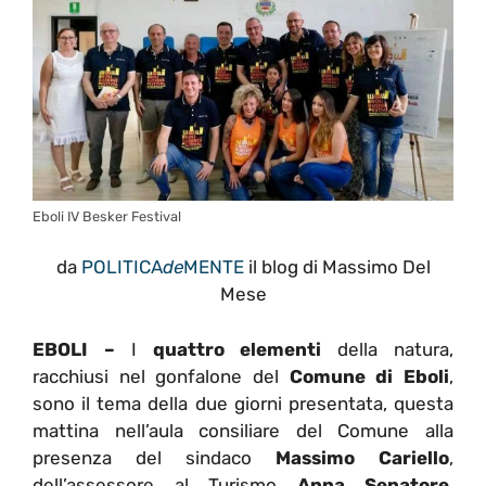
Eboli IV Besker Festival
da
POLITICA
de
MENTE
il blog di Massimo Del
Mese
EBOLI –
I
quattro elementi
della natura,
racchiusi nel gonfalone del
Comune di Eboli
,
sono il tema della due giorni presentata, questa
mattina nell’aula consiliare del Comune alla
presenza del sindaco
Massimo Cariello
,
dell’assessore al Turismo
Anna Senatore
,