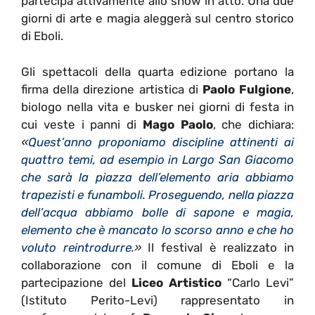
partecipa attivamente allo show in atto. Una due
giorni di arte e magia aleggerà sul centro storico
di Eboli.
Gli spettacoli della quarta edizione portano la
firma della direzione artistica di
Paolo Fulgione
,
biologo nella vita e busker nei giorni di festa in
cui veste i panni di
Mago Paolo
, che dichiara:
«
Quest’anno proponiamo discipline attinenti ai
quattro temi, ad esempio in Largo San Giacomo
che sarà la piazza dell’elemento aria abbiamo
trapezisti e funamboli. Proseguendo, nella piazza
dell’acqua abbiamo bolle di sapone e magia,
elemento che è mancato lo scorso anno e che ho
voluto reintrodurre.
»
Il festival è realizzato in
collaborazione con il comune di Eboli e la
partecipazione del
Liceo Artistico
“Carlo Levi”
(Istituto Perito-Levi) rappresentato in