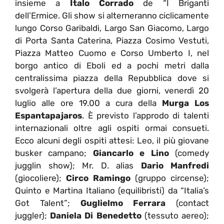
insieme a
Italo Corrado
de “I Briganti
dell’Ermice. Gli show si alterneranno ciclicamente
lungo Corso Garibaldi, Largo San Giacomo, Largo
di Porta Santa Caterina, Piazza Cosimo Vestuti,
Piazza Matteo Cuomo e Corso Umberto I, nel
borgo antico di Eboli ed a pochi metri dalla
centralissima piazza della Repubblica dove si
svolgerà l’apertura della due giorni, venerdì 20
luglio alle ore 19.00 a cura della
Murga Los
Espantapajaros
. È previsto l’approdo di talenti
internazionali oltre agli ospiti ormai consueti.
Ecco alcuni degli ospiti attesi: Leo, il più giovane
busker campano;
Giancarlo e Lino
(comedy
jugglin show); Mr. D. alias
Dario Manfredi
(giocoliere);
Circo Ramingo
(gruppo circense);
Quinto e Martina Italiano (equilibristi) da “Italia’s
Got Talent”;
Guglielmo Ferrara
(contact
juggler);
Daniela Di Benedetto
(tessuto aereo);