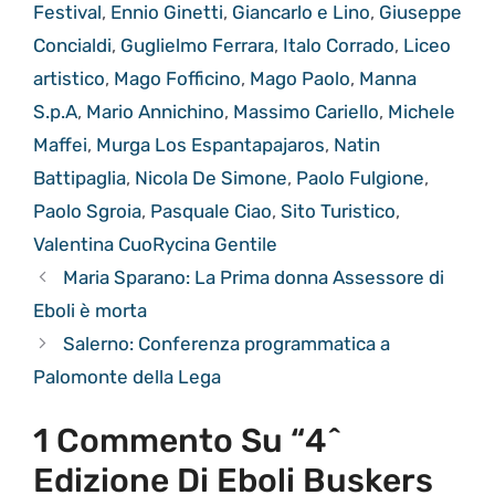
Festival
,
Ennio Ginetti
,
Giancarlo e Lino
,
Giuseppe
Concialdi
,
Guglielmo Ferrara
,
Italo Corrado
,
Liceo
artistico
,
Mago Fofficino
,
Mago Paolo
,
Manna
S.p.A
,
Mario Annichino
,
Massimo Cariello
,
Michele
Maffei
,
Murga Los Espantapajaros
,
Natin
Battipaglia
,
Nicola De Simone
,
Paolo Fulgione
,
Paolo Sgroia
,
Pasquale Ciao
,
Sito Turistico
,
Valentina CuoRycina Gentile
Maria Sparano: La Prima donna Assessore di
Eboli è morta
Salerno: Conferenza programmatica a
Palomonte della Lega
1 Commento Su “4^
Edizione Di Eboli Buskers