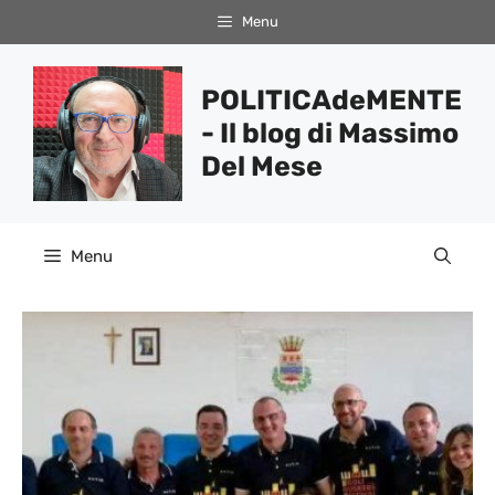
Vai
Menu
al
contenuto
POLITICAdeMENTE
- Il blog di Massimo
Del Mese
Menu