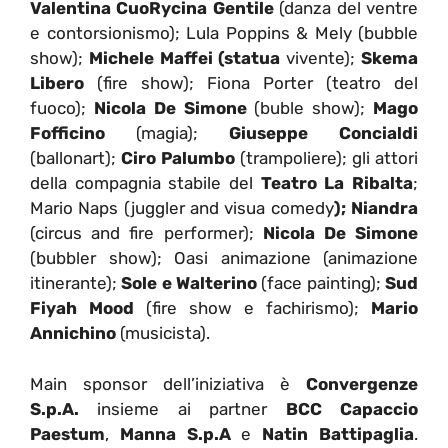
Valentina CuoRycina Gentile
(danza del ventre
e contorsionismo); Lula Poppins & Mely (bubble
show);
Michele Maffei (statua
vivente);
Skema
Libero
(fire show); Fiona Porter (teatro del
fuoco);
Nicola De Simone
(buble show);
Mago
Fofficino
(magia);
Giuseppe Concialdi
(ballonart);
Ciro Palumbo
(trampoliere); gli attori
della compagnia stabile del
Teatro La Ribalta
;
Mario Naps (juggler and visua comedy
); Niandra
(circus and fire performer);
Nicola De Simone
(bubbler show); Oasi animazione (animazione
itinerante);
Sole e Walterino
(face painting);
Sud
Fiyah Mood
(fire show e fachirismo);
Mario
Annichino
(musicista).
Main sponsor dell’iniziativa è
Convergenze
S.p.A.
insieme ai partner
BCC Capaccio
Paestum
,
Manna S.p.A
e
Natin Battipaglia
.