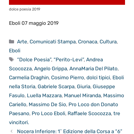
dolce poesia 2019
Eboli 07 maggio 2019
Categorie
Arte
,
Comunicati Stampa
,
Cronaca
,
Cultura
,
Eboli
Tag
“Dolce Poesia”
,
“Perito-Levi”
,
Andrea
Scocozza
,
Angelo Grippa
,
AnnaMaria Del Pilato
,
Carmelia Draghin
,
Cosimo Pierro
,
dolci tipici
,
Eboli
nella Storia
,
Gabriele Scarpa
,
Giuria
,
Giuseppe
Fasulo
,
Luella Mazzara
,
Manuel Miranda
,
Massimo
Cariello
,
Massimo De Sio
,
Pro Loco don Donato
Paesano
,
Pro Loco Eboli
,
Raffaele Scocozza
,
tre
vincitori.
Nocera Inferiore: 1^ Edizione della Corsa a “6”