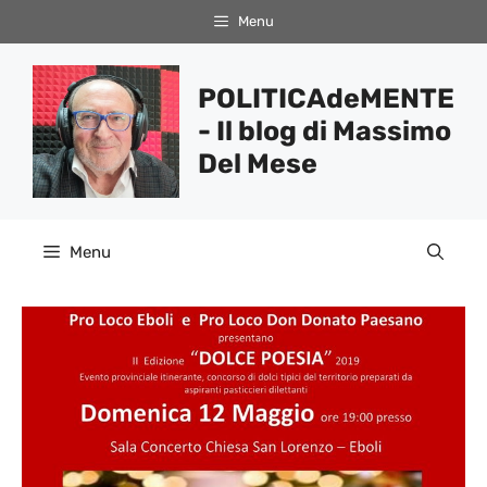
Vai
Menu
al
contenuto
POLITICAdeMENTE
- Il blog di Massimo
Del Mese
Menu