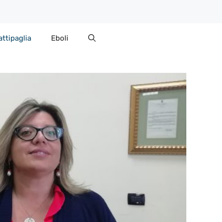
attipaglia
Eboli