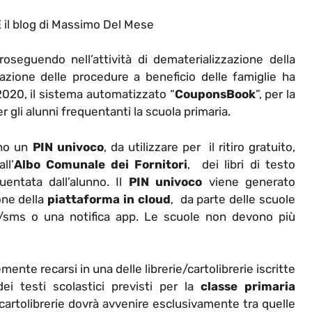
E
il blog di Massimo Del Mese
oseguendo nell’attività di dematerializzazione della
zione delle procedure a beneficio delle famiglie ha
2020, il sistema automatizzato “
CouponsBook
”, per la
r gli alunni frequentanti la scuola primaria.
no un
PIN univoco
, da utilizzare per il ritiro gratuito,
ll’
Albo Comunale dei Fornitori
, dei libri di testo
uentata dall’alunno. Il
PIN univoco
viene generato
one della
piattaforma in cloud
, da parte delle scuole
l/sms o una notifica app. Le scuole non devono più
nte recarsi in una delle librerie/cartolibrerie iscritte
dei testi scolastici previsti per la
classe primaria
e/cartolibrerie dovrà avvenire esclusivamente tra quelle