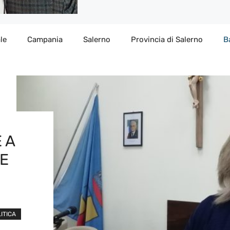
le
Campania
Salerno
Provincia di Salerno
B
 A
NE
ITICA