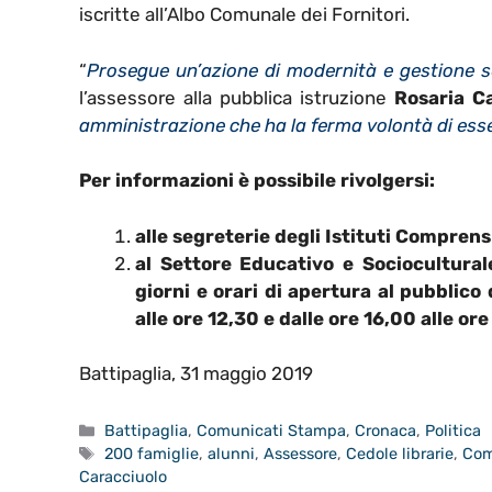
iscritte all’Albo Comunale dei Fornitori.
“
Prosegue un’azione di modernità e gestione sem
l’assessore alla pubblica istruzione
Rosaria C
amministrazione che ha la ferma volontà di esser
Per informazioni è possibile rivolgersi:
alle segreterie degli Istituti Comprens
al Settore Educativo e Socioculturale
giorni e orari di apertura al pubblico 
alle ore 12,30 e dalle ore 16,00 alle ore
Battipaglia, 31 maggio 2019
Categorie
Battipaglia
,
Comunicati Stampa
,
Cronaca
,
Politica
Tag
200 famiglie
,
alunni
,
Assessore
,
Cedole librarie
,
Com
Caracciuolo