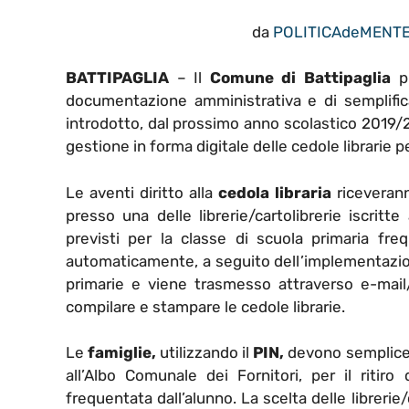
da
POLITICAdeMENT
BATTIPAGLIA
– Il
Comune di Battipaglia
pr
documentazione amministrativa e di semplifica
introdotto, dal prossimo anno scolastico 2019/
gestione in forma digitale delle cedole librarie pe
Le aventi diritto alla
cedola libraria
riceveran
presso una delle librerie/cartolibrerie iscritte a
previsti per la classe di scuola primaria freq
automaticamente, a seguito dell’implementazi
primarie e viene trasmesso attraverso e-mai
compilare e stampare le cedole librarie.
Le
famiglie,
utilizzando il
PIN,
devono sempliceme
all’Albo Comunale dei Fornitori, per il ritiro 
frequentata dall’alunno. La scelta delle libreri