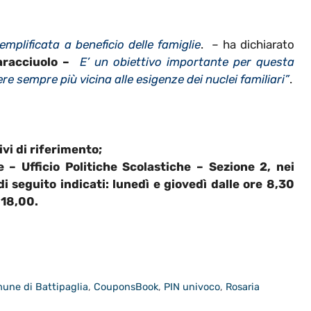
plificata a beneficio delle famiglie
. – ha dichiarato
aracciuolo
–
E’ un obiettivo importante per questa
e sempre più vicina alle esigenze dei nuclei familiari”
.
ivi di riferimento;
 – Ufficio Politiche Scolastiche – Sezione 2, nei
di seguito indicati: lunedì e giovedì dalle ore 8,30
 18,00.
une di Battipaglia
,
CouponsBook
,
PIN univoco
,
Rosaria