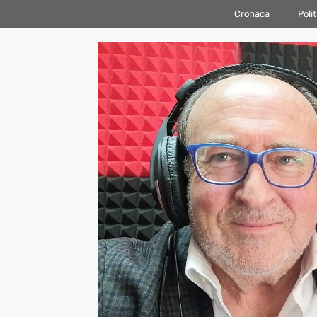
Vai
Cronaca
Polit
al
contenuto