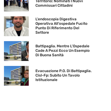
Territorio: Nominati I Nuovi
Commissari Cittadini
L’endoscopia Digestiva
Operativa All’ospedale Fucito
Punto Di Riferimento Del
Settore
Battipaglia. Mentre L’Ospedale
Cade A Pezzi Ecco Un Esempio
Di Buona Sanità
Evacuazione P.O. Di Battipaglia.
Cisl-Fp: Subito Un Tavolo
Istituzionale