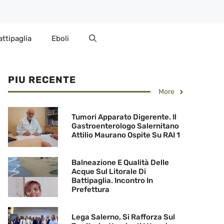
attipaglia
Eboli
PIU RECENTE
More
Tumori Apparato Digerente. Il
Gastroenterologo Salernitano
Attilio Maurano Ospite Su RAI 1
Balneazione E Qualità Delle
Acque Sul Litorale Di
Battipaglia. Incontro In
Prefettura
Lega Salerno, Si Rafforza Sul