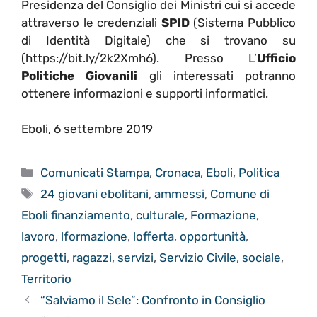
Presidenza del Consiglio dei Ministri cui si accede
attraverso le credenziali
SPID
(Sistema Pubblico
di Identità Digitale) che si trovano su
(https://bit.ly/2k2Xmh6). Presso L’
Ufficio
Politiche Giovanili
gli interessati potranno
ottenere informazioni e supporti informatici.
Eboli, 6 settembre 2019
Categorie
Comunicati Stampa
,
Cronaca
,
Eboli
,
Politica
Tag
24 giovani ebolitani
,
ammessi
,
Comune di
Eboli finanziamento
,
culturale
,
Formazione
,
lavoro
,
lformazione
,
lofferta
,
opportunità
,
progetti
,
ragazzi
,
servizi
,
Servizio Civile
,
sociale
,
Territorio
“Salviamo il Sele”: Confronto in Consiglio