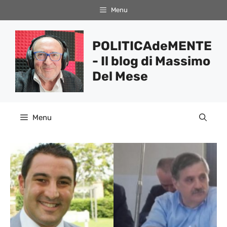
Vai
Menu
al
contenuto
POLITICAdeMENTE
- Il blog di Massimo
Del Mese
Menu