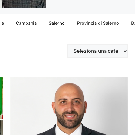
le
Campania
Salerno
Provincia di Salerno
B
Categorie