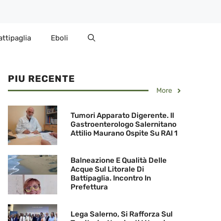
attipaglia
Eboli
PIU RECENTE
More
Tumori Apparato Digerente. Il
Gastroenterologo Salernitano
Attilio Maurano Ospite Su RAI 1
Balneazione E Qualità Delle
Acque Sul Litorale Di
Battipaglia. Incontro In
Prefettura
Lega Salerno, Si Rafforza Sul