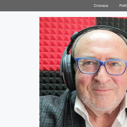
Vai
Cronaca
Polit
al
contenuto