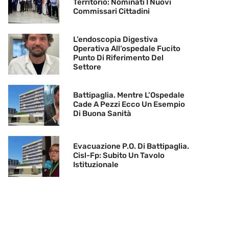
Territorio: Nominati I Nuovi
Commissari Cittadini
L’endoscopia Digestiva
Operativa All’ospedale Fucito
Punto Di Riferimento Del
Settore
Battipaglia. Mentre L’Ospedale
Cade A Pezzi Ecco Un Esempio
Di Buona Sanità
Evacuazione P.O. Di Battipaglia.
Cisl-Fp: Subito Un Tavolo
Istituzionale