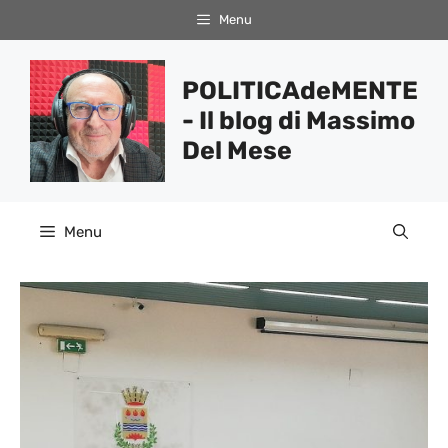
Vai
Menu
al
contenuto
POLITICAdeMENTE
- Il blog di Massimo
Del Mese
Menu