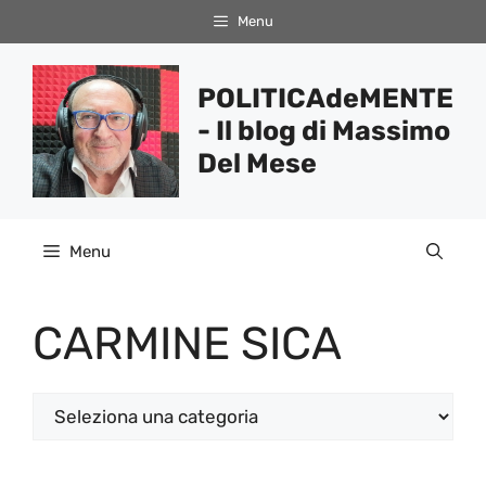
Vai
Menu
al
contenuto
POLITICAdeMENTE
- Il blog di Massimo
Del Mese
Menu
CARMINE SICA
Categorie