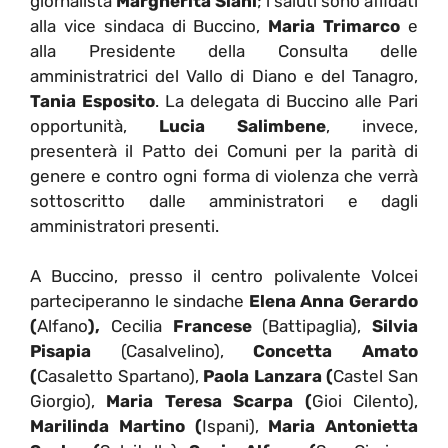
giornalista
Margherita Siani
; i saluti sono affidati
alla vice sindaca di Buccino,
Maria Trimarco
e
alla Presidente della Consulta delle
amministratrici del Vallo di Diano e del Tanagro,
Tania Esposito
. La delegata di Buccino alle Pari
opportunità,
Lucia Salimbene
, invece,
presenterà il Patto dei Comuni per la parità di
genere e contro ogni forma di violenza che verrà
sottoscritto dalle amministratori e dagli
amministratori presenti.
A Buccino, presso il centro polivalente Volcei
parteciperanno le sindache
Elena Anna
Gerardo
(
Alfano
),
Cecilia
Francese
(Battipaglia),
Silvia
Pisapia
(Casalvelino),
Concetta
Amato
(
Casaletto Spartano),
Paola
Lanzara (
Castel San
Giorgio),
Maria Teresa
Scarpa (
Gioi Cilento),
Marilinda
Martino (
Ispani),
Maria Antonietta