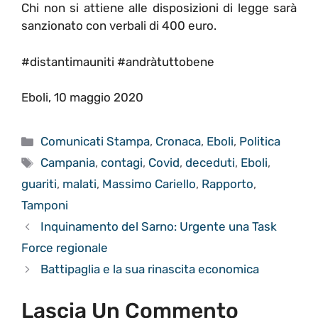
Chi non si attiene alle disposizioni di legge sarà
sanzionato con verbali di 400 euro.
#distantimauniti #andràtuttobene
Eboli, 10 maggio 2020
Categorie
Comunicati Stampa
,
Cronaca
,
Eboli
,
Politica
Tag
Campania
,
contagi
,
Covid
,
deceduti
,
Eboli
,
guariti
,
malati
,
Massimo Cariello
,
Rapporto
,
Tamponi
Inquinamento del Sarno: Urgente una Task
Force regionale
Battipaglia e la sua rinascita economica
Lascia Un Commento