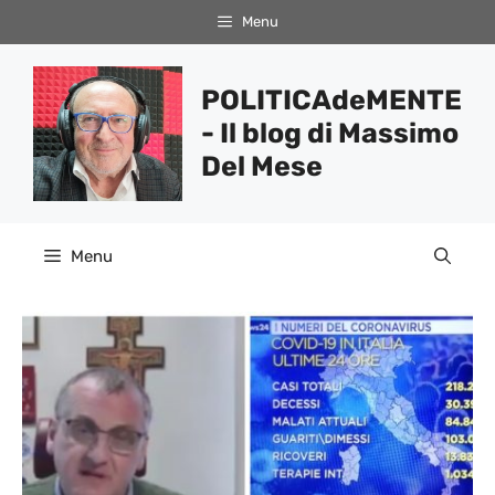
Vai
Menu
al
contenuto
POLITICAdeMENTE
- Il blog di Massimo
Del Mese
Menu