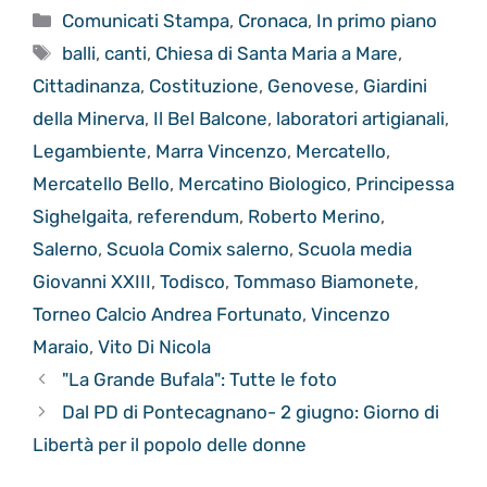
Categorie
Comunicati Stampa
,
Cronaca
,
In primo piano
Tag
balli
,
canti
,
Chiesa di Santa Maria a Mare
,
Cittadinanza
,
Costituzione
,
Genovese
,
Giardini
della Minerva
,
Il Bel Balcone
,
laboratori artigianali
,
Legambiente
,
Marra Vincenzo
,
Mercatello
,
Mercatello Bello
,
Mercatino Biologico
,
Principessa
Sighelgaita
,
referendum
,
Roberto Merino
,
Salerno
,
Scuola Comix salerno
,
Scuola media
Giovanni XXIII
,
Todisco
,
Tommaso Biamonete
,
Torneo Calcio Andrea Fortunato
,
Vincenzo
Maraio
,
Vito Di Nicola
"La Grande Bufala": Tutte le foto
Dal PD di Pontecagnano- 2 giugno: Giorno di
Libertà per il popolo delle donne