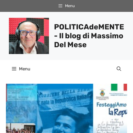
Vai
Menu
al
contenuto
POLITICAdeMENTE
- Il blog di Massimo
Del Mese
Menu