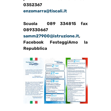
0352367
enzomarra@tiscali.it
Scuola 089 334815 fax
089330667
samm27900@istruzione.it
,
Facebook FesteggiAmo la
Repubblica