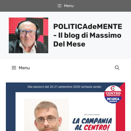
Vai
Menu
al
contenuto
POLITICAdeMENTE
- Il blog di Massimo
Del Mese
Menu