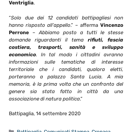
Ventriglia
.
“
Solo due dei 12 candidati battipagliesi non
hanno risposto all’appello
.” – afferma
Vincenzo
Perrone
–
Abbiamo posto a tutti le stesse
domande riguardanti il tema
rifiuti, fascia
costiera, trasporti, sanità e sviluppo
economico
. In tal modo i cittadini avranno
informazioni sulle tematiche di interesse
territoriale che i candidati, qualora eletti,
porteranno a palazzo Santa Lucia. A mia
memoria, è la prima volta che un confronto del
genere sia stata fatto in città da una
associazione di natura politica
.”
Battipaglia, 14 settembre 2020
Categorie
Battipaglia
,
Comunicati Stampa
,
Cronaca
,