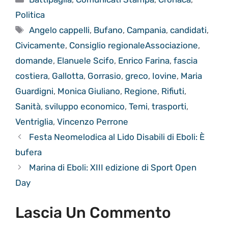
Politica
Tag
Angelo cappelli
,
Bufano
,
Campania
,
candidati
,
Civicamente
,
Consiglio regionaleAssociazione
,
domande
,
Elanuele Scifo
,
Enrico Farina
,
fascia
costiera
,
Gallotta
,
Gorrasio
,
greco
,
Iovine
,
Maria
Guardigni
,
Monica Giuliano
,
Regione
,
Rifiuti
,
Sanità
,
sviluppo economico
,
Temi
,
trasporti
,
Ventriglia
,
Vincenzo Perrone
Festa Neomelodica al Lido Disabili di Eboli: È
bufera
Marina di Eboli: XIII edizione di Sport Open
Day
Lascia Un Commento