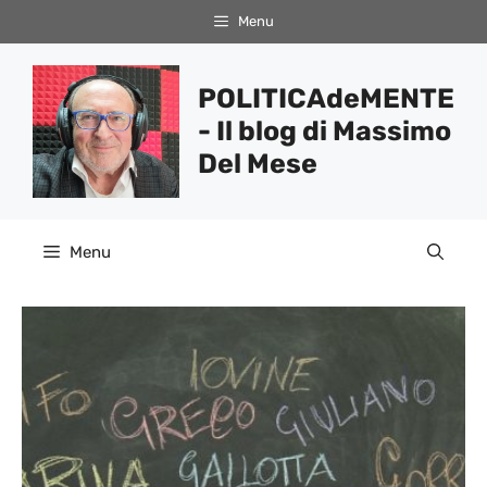
Vai
Menu
al
contenuto
POLITICAdeMENTE
- Il blog di Massimo
Del Mese
Menu