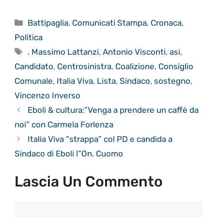
Categorie
Battipaglia
,
Comunicati Stampa
,
Cronaca
,
Politica
Tag
. Massimo Lattanzi
,
Antonio Visconti
,
asi
,
Candidato
,
Centrosinistra
,
Coalizione
,
Consiglio
Comunale
,
Italia Viva
,
Lista
,
Sindaco
,
sostegno
,
Vincenzo Inverso
Eboli & cultura:”Venga a prendere un caffè da
noi” con Carmela Forlenza
Italia Viva “strappa” col PD e candida a
Sindaco di Eboli l”On. Cuomo
Lascia Un Commento
Commento