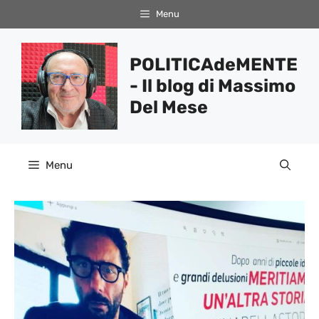
Vai
Menu
al
contenuto
POLITICAdeMENTE
- Il blog di Massimo
Del Mese
Menu