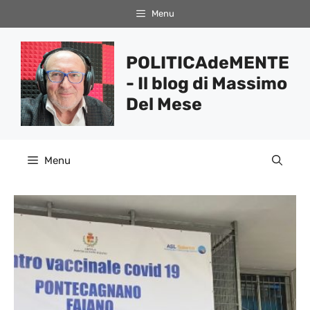
Vai
Menu
al
contenuto
POLITICAdeMENTE
- Il blog di Massimo
Del Mese
Menu