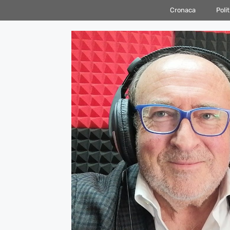
Vai
Cronaca
Polit
al
contenuto