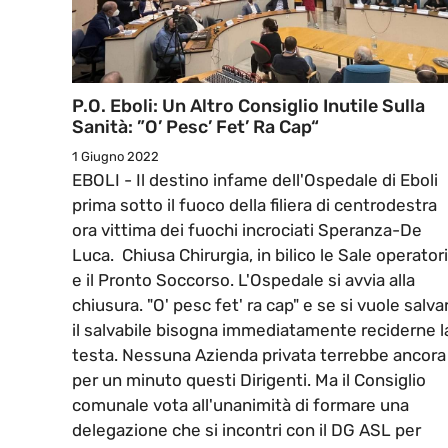
P.O. Eboli: Un Altro Consiglio Inutile Sulla
Sanità: ”O’ Pesc’ Fet’ Ra Cap“
1 Giugno 2022
EBOLI - Il destino infame dell'Ospedale di Eboli
prima sotto il fuoco della filiera di centrodestra
ora vittima dei fuochi incrociati Speranza-De
Luca. Chiusa Chirurgia, in bilico le Sale operator
e il Pronto Soccorso. L'Ospedale si avvia alla
chiusura. "O' pesc fet' ra cap" e se si vuole salva
il salvabile bisogna immediatamente reciderne l
testa. Nessuna Azienda privata terrebbe ancora
per un minuto questi Dirigenti. Ma il Consiglio
comunale vota all'unanimità di formare una
delegazione che si incontri con il DG ASL per