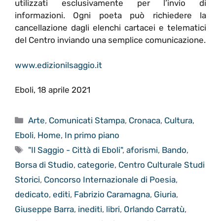
utilizzati esclusivamente per l’invio di
informazioni. Ogni poeta può richiedere la
cancellazione dagli elenchi cartacei e telematici
del Centro inviando una semplice comunicazione.
www.edizionilsaggio.it
Eboli, 18 aprile 2021
Categorie
Arte
,
Comunicati Stampa
,
Cronaca
,
Cultura
,
Eboli
,
Home
,
In primo piano
Tag
"Il Saggio - Città di Eboli"
,
aforismi
,
Bando
,
Borsa di Studio
,
categorie
,
Centro Culturale Studi
Storici
,
Concorso Internazionale di Poesia
,
dedicato
,
editi
,
Fabrizio Caramagna
,
Giuria
,
Giuseppe Barra
,
inediti
,
libri
,
Orlando Carratù
,