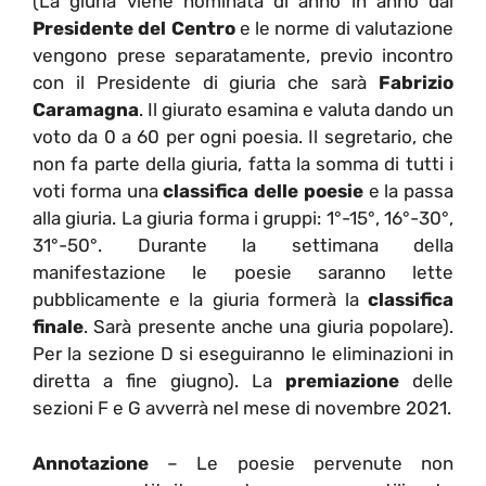
(La giuria viene nominata di anno in anno dal
Presidente del Centro
e le norme di valutazione
vengono prese separatamente, previo incontro
con il Presidente di giuria che sarà
Fabrizio
Caramagna
. Il giurato esamina e valuta dando un
voto da 0 a 60 per ogni poesia. Il segretario, che
non fa parte della giuria, fatta la somma di tutti i
voti forma una
classifica delle poesie
e la passa
alla giuria. La giuria forma i gruppi: 1°-15°, 16°-30°,
31°-50°. Durante la settimana della
manifestazione le poesie saranno lette
pubblicamente e la giuria formerà la
classifica
finale
. Sarà presente anche una giuria popolare).
Per la sezione D si eseguiranno le eliminazioni in
diretta a fine giugno). La
premiazione
delle
sezioni F e G avverrà nel mese di novembre 2021.
Annotazione
– Le poesie pervenute non