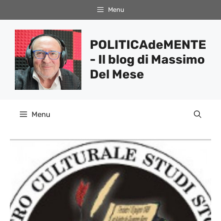
Vai
Menu
al
contenuto
POLITICAdeMENTE
- Il blog di Massimo
Del Mese
Menu