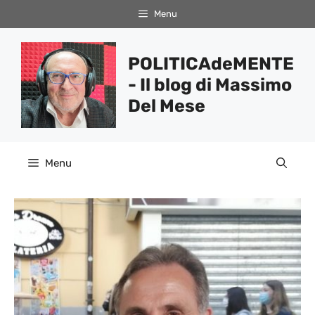
Vai
Menu
al
contenuto
POLITICAdeMENTE
- Il blog di Massimo
Del Mese
Menu