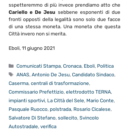
sspetteremmo di più invece prendiamo atto che
Cariello e De Jesu
sebbene esponenti di due
fronti opposti della legalità sono solo due facce
di una stessa moneta. Una moneta che questa
Città invero non si merita.
Eboli, 11 giugno 2021
Categorie
Comunicati Stampa
,
Cronaca
,
Eboli
,
Politica
Tag
ANAS
,
Antonio De Jesu
,
Candidato Sindaco
,
Caserma
,
centrali di trasformazione
,
Commissario Prefettizio
,
elettrodotto TERNA
,
impianti sportivi
,
La Città del Sele
,
Mario Conte
,
Pasquale Ruocco
,
polstrada
,
Rosario Cicalese
,
Salvatore Di Stefano
,
sollecito
,
Svincolo
Autostradale
,
verifica