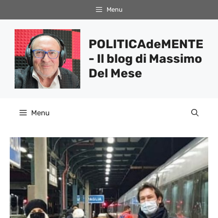
Vai
Menu
al
contenuto
POLITICAdeMENTE
- Il blog di Massimo
Del Mese
Menu