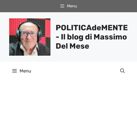
Vai
Menu
al
contenuto
POLITICAdeMENTE
- Il blog di Massimo
Del Mese
Menu