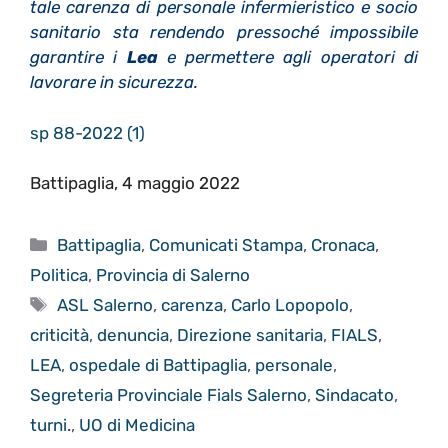
tale carenza di personale infermieristico e socio
sanitario sta rendendo pressoché impossibile
garantire i
Lea
e permettere agli operatori di
lavorare in sicurezza.
sp 88-2022 (1)
Battipaglia, 4 maggio 2022
Categorie
Battipaglia
,
Comunicati Stampa
,
Cronaca
,
Politica
,
Provincia di Salerno
Tag
ASL Salerno
,
carenza
,
Carlo Lopopolo
,
criticità
,
denuncia
,
Direzione sanitaria
,
FIALS
,
LEA
,
ospedale di Battipaglia
,
personale
,
Segreteria Provinciale Fials Salerno
,
Sindacato
,
turni.
,
UO di Medicina