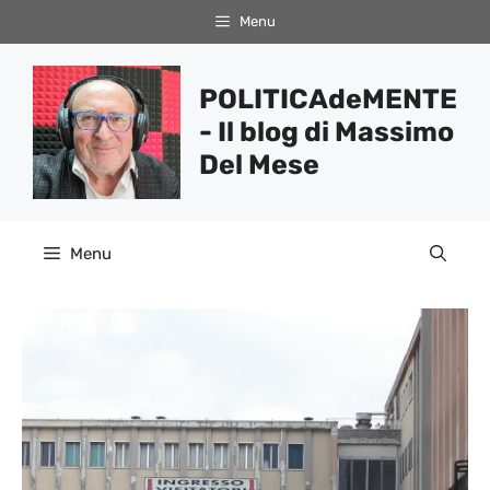
Vai
Menu
al
contenuto
POLITICAdeMENTE
- Il blog di Massimo
Del Mese
Menu