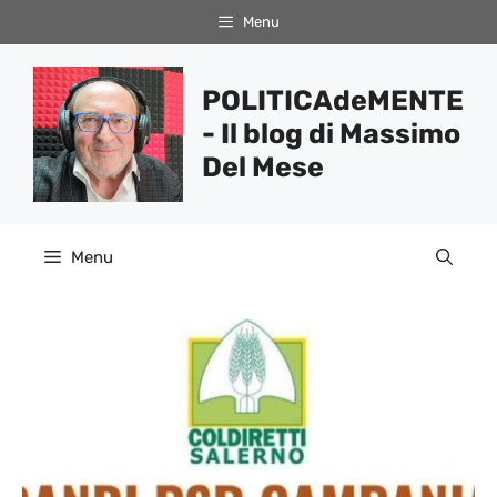
Vai
Menu
al
contenuto
POLITICAdeMENTE
- Il blog di Massimo
Del Mese
Menu