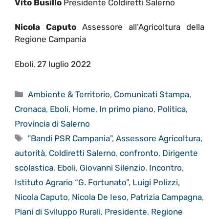
Vito Busillo
Presidente Coldiretti Salerno
Nicola Caputo
Assessore all’Agricoltura della
Regione Campania
Eboli, 27 luglio 2022
Categorie
Ambiente & Territorio
,
Comunicati Stampa
,
Cronaca
,
Eboli
,
Home
,
In primo piano
,
Politica
,
Provincia di Salerno
Tag
"Bandi PSR Campania"
,
Assessore Agricoltura
,
autorità
,
Coldiretti Salerno
,
confronto
,
Dirigente
scolastica
,
Eboli
,
Giovanni Silenzio
,
Incontro
,
Istituto Agrario “G. Fortunato”
,
Luigi Polizzi
,
Nicola Caputo
,
Nicola De Ieso
,
Patrizia Campagna
,
Piani di Sviluppo Rurali
,
Presidente
,
Regione