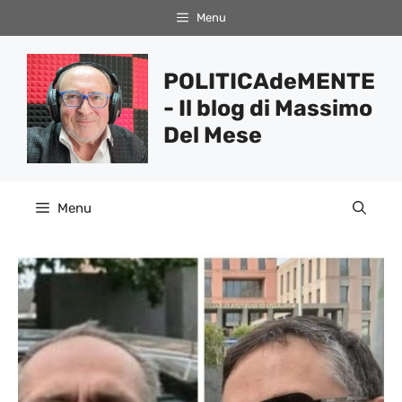
Vai
Menu
al
contenuto
POLITICAdeMENTE
- Il blog di Massimo
Del Mese
Menu