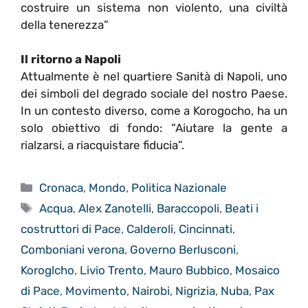
costruire un sistema non violento, una civiltà
della tenerezza”
Il ritorno a Napoli
Attualmente è nel quartiere Sanità di Napoli, uno
dei simboli del degrado sociale del nostro Paese.
In un contesto diverso, come a Korogocho, ha un
solo obiettivo di fondo: “Aiutare la gente a
rialzarsi, a riacquistare fiducia”.
Categorie
Cronaca
,
Mondo
,
Politica Nazionale
Tag
Acqua
,
Alex Zanotelli
,
Baraccopoli
,
Beati i
costruttori di Pace
,
Calderoli
,
Cincinnati
,
Comboniani verona
,
Governo Berlusconi
,
Koroglcho
,
Livio Trento
,
Mauro Bubbico
,
Mosaico
di Pace
,
Movimento
,
Nairobi
,
Nigrizia
,
Nuba
,
Pax