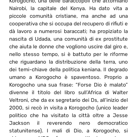
Korogocho, una delle baraccopoli che attorniano
Nairobi, la capitale del Kenya. Ha dato vita a
piccole comunità cristiane, ma anche ad una
cooperativa che si occupa del recupero di rifiuti e
dà lavoro a numerosi baraccati; ha propiziato la
nascita di Udada, una comunità di ex prostitute
che aiuta le donne che vogliono uscire dal giro e,
nello stesso tempo, si è battuto per le riforme
che riguardano la distribuzione della terra, uno
dei temi-chiave della politica keniana. Il degrado
umano a Korogocho è spaventoso. Proprio a
Korogocho una sua frase: “Forse Dio è malato”
divenne il titolo del libro sull’Africa di Walter
Veltroni, che da ex segretario dei Ds, all’inizio del
2000, si recò in visita a Korogocho (unico leader
politico che ha visitato la città oltre a Jesse
Jackson il reverendo nero democratico
statunitense). I mali di Dio, a Korogocho, si