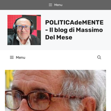
Vai
Menu
al
contenuto
POLITICAdeMENTE
- Il blog di Massimo
Del Mese
Menu