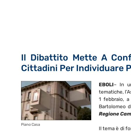
Il Dibattito Mette A Con
Cittadini Per Individuare 
EBOLI
– In u
tematiche, l’
1 febbraio, a
Bartolomeo di
Regione Camp
Piano Casa
Il tema è di f