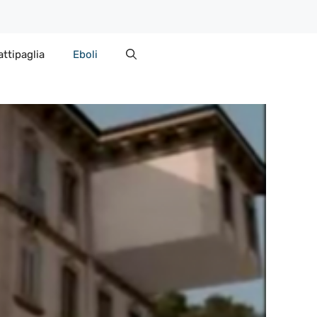
attipaglia
Eboli