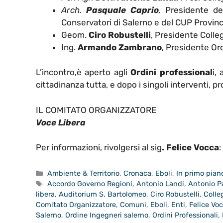
Arch.
Pasquale Caprio
,
Presidente del
Conservatori di Salerno e del CUP Provinc
Geom.
Ciro Robustelli
, Presidente Colle
Ing.
Armando Zambrano
, Presidente Or
L’incontro,è aperto agli
Ordini professional
i,
cittadinanza tutta, e dopo i singoli interventi, pr
IL COMITATO ORGANIZZATORE
Voce Libera
Per informazioni, rivolgersi al sig
. Felice Vocca
:
Categorie
Ambiente & Territorio
,
Cronaca
,
Eboli
,
In primo pian
Tag
Accordo Governo Regioni
,
Antonio Landi
,
Antonio P
libera
,
Auditorium S. Bartolomeo
,
Ciro Robustelli
,
Colle
Comitato Organizzatore
,
Comuni
,
Eboli
,
Enti
,
Felice Vo
Salerno
,
Ordine Ingegneri salerno
,
Ordini Professionali
,