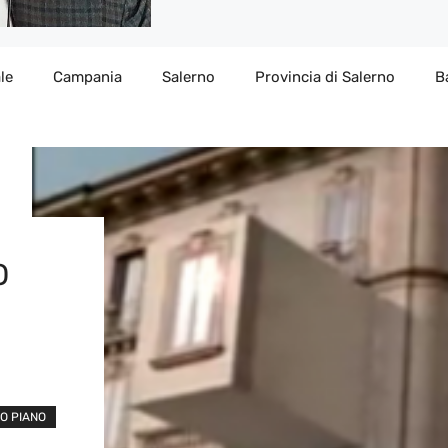
le
Campania
Salerno
Provincia di Salerno
B
O
MO PIANO