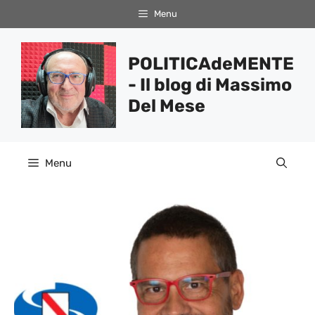
Vai
Menu
al
contenuto
POLITICAdeMENTE
- Il blog di Massimo
Del Mese
Menu