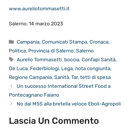
www.aureliotommasetti.it
Salerno, 14 marzo 2023
Categorie
Campania
,
Comunicati Stampa
,
Cronaca
,
Politica
,
Provincia di Salerno
,
Salerno
Tag
Aurelio Tommasetti
,
boccia
,
Confapi Sanità
,
De Luca
,
Federbiologi
,
Lega
,
nota congiunta
,
Regione Campania
,
Sanità
,
Tar
,
tetti di spesa
Un successo International Street Food a
Pontecagnano Faiano
No dal M5S alla bretella veloce Eboli-Agropoli
Lascia Un Commento