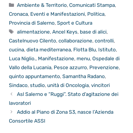
Categorie
Ambiente & Territorio
,
Comunicati Stampa
,
Cronaca
,
Eventi e Manifestazioni
,
Politica
,
Provincia di Salerno
,
Sport e Cultura
Tag
alimentazione
,
Ancel Keys
,
base di alici
,
Castelnuovo Cilento
,
collaborazione
,
controlli
,
cucina
,
dieta mediterranea
,
Flotta Blu
,
Istituto
,
Luca Niglio.
,
Manifestazione
,
menu
,
Ospedale di
Vallo della Lucania
,
Pesce azzurro
,
Prevenzione
,
quinto appuntamento
,
Samantha Radano
,
Sindaco
,
studio
,
unità di Oncologia
,
vincitori
Asl Salerno e “Ruggi”. Stato d’agitazione dei
lavoratori
Addio al Piano di Zona S3, nasce l’Azienda
Consortile ASSI