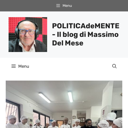
Vai
Menu
al
contenuto
POLITICAdeMENTE
- Il blog di Massimo
Del Mese
Menu