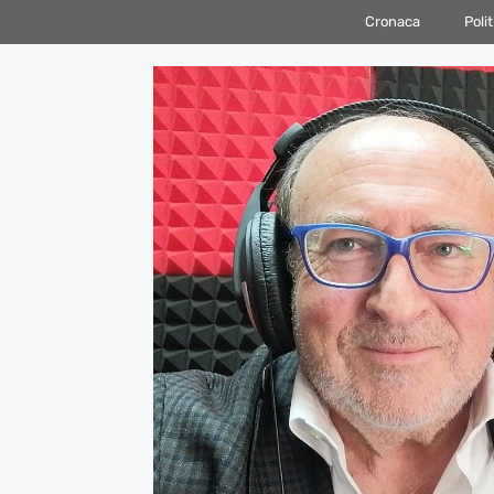
Vai
Cronaca
Polit
al
contenuto