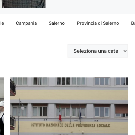
le
Campania
Salerno
Provincia di Salerno
B
Categorie