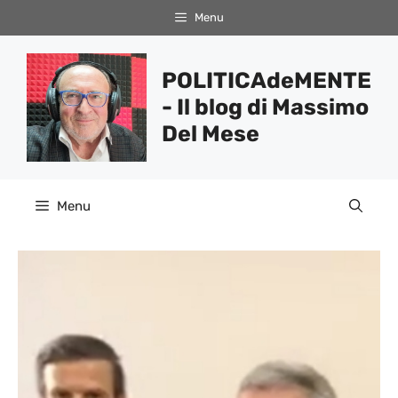
Vai
Menu
al
contenuto
POLITICAdeMENTE
- Il blog di Massimo
Del Mese
Menu