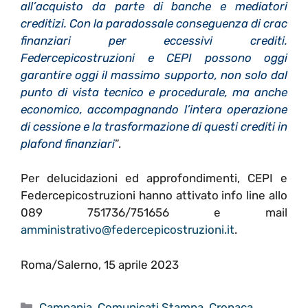
all’acquisto da parte di banche e mediatori
creditizi. Con la paradossale conseguenza di crac
finanziari per eccessivi crediti.
Federcepicostruzioni e CEPI possono oggi
garantire oggi il massimo supporto, non solo dal
punto di vista tecnico e procedurale, ma anche
economico, accompagnando l’intera operazione
di cessione e la trasformazione di questi crediti in
plafond finanziari
”.
Per delucidazioni ed approfondimenti, CEPI e
Federcepicostruzioni hanno attivato info line allo
089 751736/751656 e mail
amministrativo@federcepicostruzioni.it
.
Roma/Salerno, 15 aprile 2023
Categorie
Campania
,
Comunicati Stampa
,
Cronaca
,