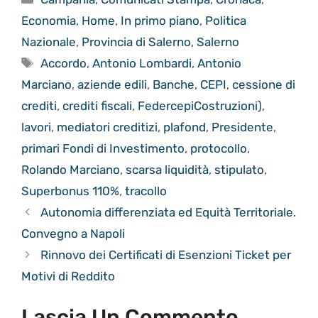
Economia
,
Home
,
In primo piano
,
Politica
Nazionale
,
Provincia di Salerno
,
Salerno
Tag
Accordo
,
Antonio Lombardi
,
Antonio
Marciano
,
aziende edili
,
Banche
,
CEPI
,
cessione di
crediti
,
crediti fiscali
,
FedercepiCostruzioni)
,
lavori
,
mediatori creditizi
,
plafond
,
Presidente
,
primari Fondi di Investimento
,
protocollo
,
Rolando Marciano
,
scarsa liquidità
,
stipulato
,
Superbonus 110%
,
tracollo
Autonomia differenziata ed Equità Territoriale.
Convegno a Napoli
Rinnovo dei Certificati di Esenzioni Ticket per
Motivi di Reddito
Lascia Un Commento