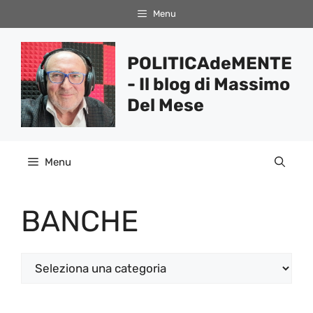
Vai
Menu
al
contenuto
POLITICAdeMENTE
- Il blog di Massimo
Del Mese
Menu
BANCHE
Categorie