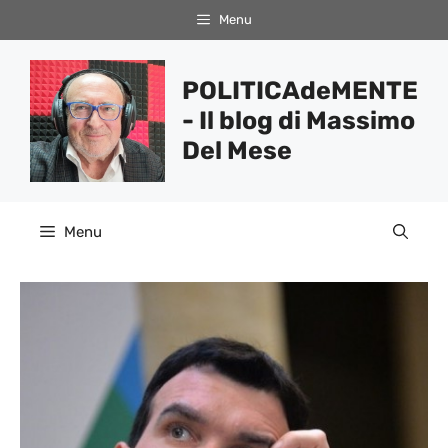
Vai
Menu
al
contenuto
POLITICAdeMENTE
- Il blog di Massimo
Del Mese
Menu