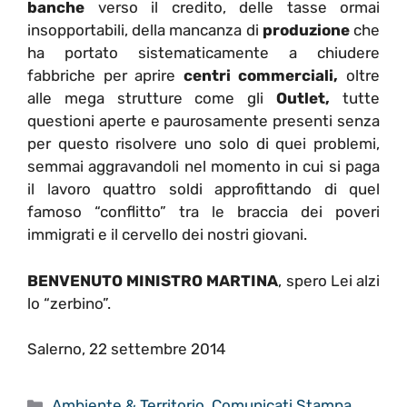
banche
verso il credito, delle tasse ormai
insopportabili, della mancanza di
produzione
che
ha portato sistematicamente a chiudere
fabbriche per aprire
centri commerciali,
oltre
alle mega strutture come gli
Outlet,
tutte
questioni aperte e paurosamente presenti senza
per questo risolvere uno solo di quei problemi,
semmai aggravandoli nel momento in cui si paga
il lavoro quattro soldi approfittando di quel
famoso “conflitto” tra le braccia dei poveri
immigrati e il cervello dei nostri giovani.
BENVENUTO MINISTRO MARTINA
, spero Lei alzi
lo “zerbino”.
Salerno, 22 settembre 2014
Categorie
Ambiente & Territorio
,
Comunicati Stampa
,