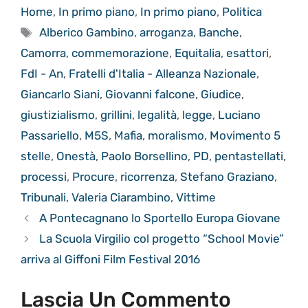
Home
,
In primo piano
,
In primo piano
,
Politica
Tag
Alberico Gambino
,
arroganza
,
Banche
,
Camorra
,
commemorazione
,
Equitalia
,
esattori
,
FdI - An
,
Fratelli d'Italia - Alleanza Nazionale
,
Giancarlo Siani
,
Giovanni falcone
,
Giudice
,
giustizialismo
,
grillini
,
legalità
,
legge
,
Luciano
Passariello
,
M5S
,
Mafia
,
moralismo
,
Movimento 5
stelle
,
Onestà
,
Paolo Borsellino
,
PD
,
pentastellati
,
processi
,
Procure
,
ricorrenza
,
Stefano Graziano
,
Tribunali
,
Valeria Ciarambino
,
Vittime
A Pontecagnano lo Sportello Europa Giovane
La Scuola Virgilio col progetto “School Movie”
arriva al Giffoni Film Festival 2016
Lascia Un Commento