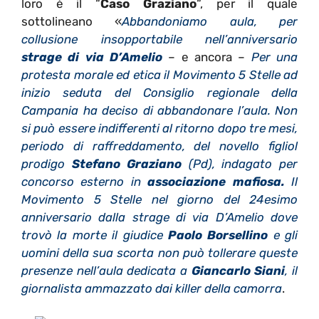
loro è il “
Caso Graziano
“, per il quale
sottolineano «
Abbandoniamo aula, per
collusione insopportabile nell’anniversario
strage di via D’Amelio
– e ancora –
Per una
protesta morale ed etica il Movimento 5 Stelle ad
inizio seduta del Consiglio regionale della
Campania ha deciso di abbandonare l’aula. Non
si può essere indifferenti al ritorno dopo tre mesi,
periodo di raffreddamento, del novello figliol
prodigo
Stefano Graziano
(Pd), indagato per
concorso esterno in
associazione mafiosa.
Il
Movimento 5 Stelle nel giorno del 24esimo
anniversario dalla strage di via D’Amelio dove
trovò la morte il giudice
Paolo Borsellino
e gli
uomini della sua scorta non può tollerare queste
presenze nell’aula dedicata a
Giancarlo Siani
, il
giornalista ammazzato dai killer della camorra
.