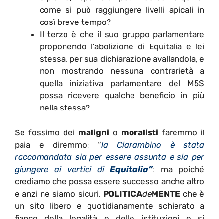
come si può raggiungere livelli apicali in
così breve tempo?
Il terzo è che il suo gruppo parlamentare
proponendo l’abolizione di Equitalia e lei
stessa, per sua dichiarazione avallandola, e
non mostrando nessuna contrarietà a
quella iniziativa parlamentare del M5S
possa ricevere qualche beneficio in più
nella stessa?
Se fossimo dei
maligni
o
moralisti
faremmo il
paia e diremmo: “
la Ciarambino è stata
raccomandata sia per essere assunta e sia per
giungere ai vertici di
Equitalia”
; ma poiché
crediamo che possa essere successo anche altro
e anzi ne siamo sicuri,
POLITICA
de
MENTE
che è
un sito libero e quotidianamente schierato a
fianco della legalità e delle istituzioni e si