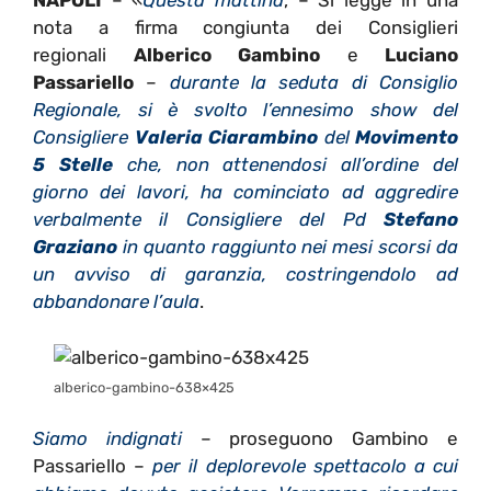
NAPOLI
– «
Questa mattina
, – Si legge in una
nota a firma congiunta dei Consiglieri
regionali
Alberico Gambino
e
Luciano
Passariello
–
durante la seduta di Consiglio
Regionale, si è svolto l’ennesimo show del
Consigliere
Valeria Ciarambino
del
Movimento
5 Stelle
che, non attenendosi all’ordine del
giorno dei lavori, ha cominciato ad aggredire
verbalmente il Consigliere del Pd
Stefano
Graziano
in quanto raggiunto nei mesi scorsi da
un avviso di garanzia, costringendolo ad
abbandonare l’aula
.
alberico-gambino-638×425
Siamo indignati
– proseguono Gambino e
Passariello –
per il deplorevole spettacolo a cui