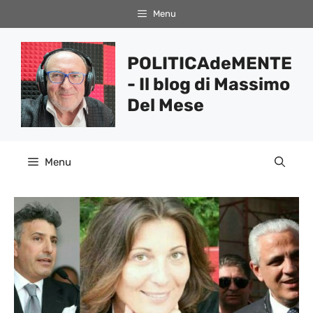
Vai
Menu
al
contenuto
POLITICAdeMENTE
- Il blog di Massimo
Del Mese
Menu