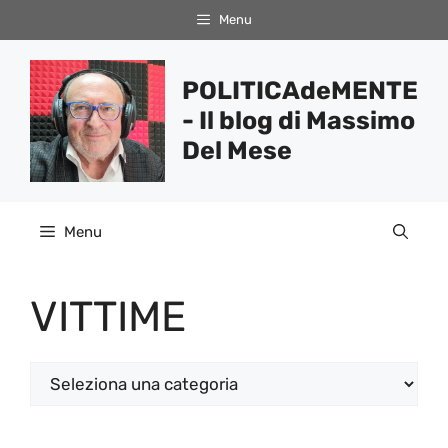
Vai
Menu
al
contenuto
POLITICAdeMENTE
- Il blog di Massimo
Del Mese
Menu
VITTIME
Categorie