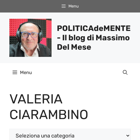
Vai
Menu
al
contenuto
POLITICAdeMENTE
- Il blog di Massimo
Del Mese
Menu
VALERIA
CIARAMBINO
Categorie