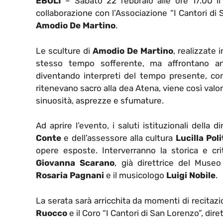
EBOLI
– Sabato 22 febbraio alle ore 17.00 il
collaborazione con l’Associazione “I Cantori di 
Amodio De Martino
.
Le sculture di
Amodio De Martino
, realizzate 
stesso tempo sofferente, ma affrontano anc
diventando interpreti del tempo presente, con l
ritenevano sacro alla dea Atena, viene così valor
sinuosità, asprezze e sfumature.
Ad aprire l’evento, i saluti istituzionali della 
Conte
e dell’assessore alla cultura
Lucilla Poli
opere esposte. Interverranno la storica e cri
Giovanna Scarano
, già direttrice del Museo
Rosaria Pagnani
e il musicologo
Luigi Nobile
.
La serata sarà arricchita da momenti di recitazi
Ruocco
e il Coro “I Cantori di San Lorenzo”, dir