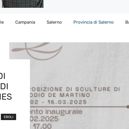
le
Campania
Salerno
Provincia di Salerno
B
DI
DI
NES
EBOLI