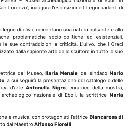
 ManES – Museo archeologico nazionale di Eboli, in
San Lorenzo”, inaugura l’esposizione I Legni parlanti di
in legno di ulivo, raccontano una natura pulsante e allo
he problematiche socio-politiche ed esistenziali,
e sue contraddizioni e criticità. L’ulivo, che i Greci
izzato dalla sapiente arte dello scultore in tutte le sue
direttrice del Museo,
Ilaria Menale
, del sindaco
Mario
to
, a cui seguirà la presentazione del catalogo e delle
tica d’arte
Antonella Nigro
, curatrice della mostra,
 archeologico nazionale di Eboli, la scrittrice
Maria
one e musica, con protagonisti l’attrice
Biancarosa di
etto dal Maestro
Alfonso Fiorelli
.