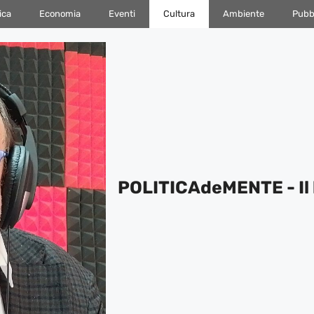
ica
Economia
Eventi
Cultura
Ambiente
Pubbl
POLITICAdeMENTE - Il 