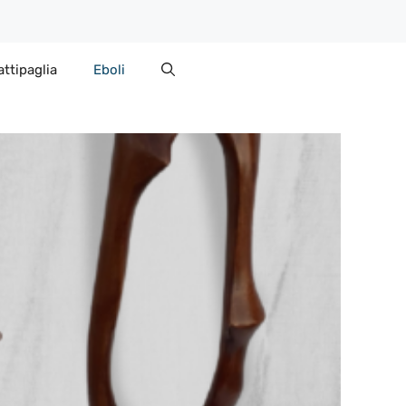
attipaglia
Eboli