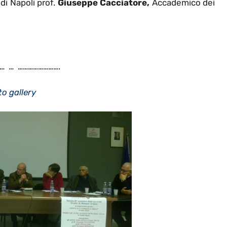
 di Napoli prof.
Giuseppe Cacciatore,
Accademico dei
… … …………………….
to gallery