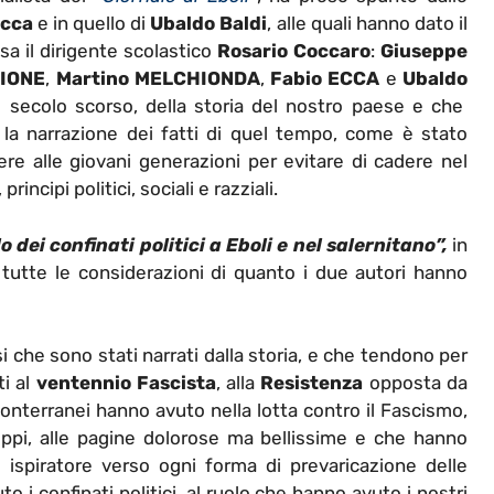
Ecca
e in quello di
Ubaldo Baldi
, alle quali hanno dato il
sa il dirigente scolastico
Rosario Coccaro
:
Giuseppe
ZIONE
,
Martino MELCHIONDA
,
Fabio ECCA
e
Ubaldo
el secolo scorso, della storia del nostro paese e che
la narrazione dei fatti di quel tempo, come è stato
re alle giovani generazioni per evitare di cadere nel
rincipi politici, sociali e razziali.
 dei confinati politici a Eboli e nel salernitano”,
in
 tutte le considerazioni di quanto i due autori hanno
i che sono stati narrati dalla storia, e che tendono per
ti al
ventennio Fascista
, alla
Resistenza
opposta da
 conterranei hanno avuto nella lotta contro il Fascismo,
uppi, alle pagine dolorose ma bellissime e che hanno
spiratore verso ogni forma di prevaricazione delle
o i confinati politici, al ruolo che hanno avuto i nostri