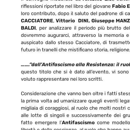
riflessioni riportate nel libro del giovane
Fabio 
loro contributo, dopo il saluto del padrone di ca
CACCIATORE
,
Vittorio DINI,
Giuseppe MAN
BALDI
,
per analizzare il periodo più brutto d
dovremmo augurarci, attraverso la memoria e 
auspicato dallo stesso Cacciatore, di trasmette
futuro in tranelli che mistificano storia, religione, p
…….”dall’Antifascismo alla Resistenza: il ruolo
questo titolo che si è dato all’evento, vi sono
voluto rappresentare nei loro scritti.
Considerazione che vanno ben oltre i fatti stess
la prima volta ad umanizzare quegli eventi lega
migliaia di coraggiosi, al ruolo che molti nostri
alle lotte di singoli e successivamente dei gr
fatto emergere l’
Antifascismo
come modello i
libertà e delle coscienze, al ruolo che hanno avut