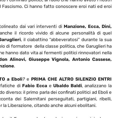
 il Fascismo. Ci hanno fatto conoscere eroi nati ed eroi
lineato dai vari interventi di
Manzione, Ecca, Dini,
 anche il ricordo vivido di alcune personalità di quel
Garuglieri
, il ciabattino “abbeveratosi” durante la sua
uolo di formatore della classe politica, che Garuglieri ha
e hanno dato vita ai fermenti politici rinnovatori nella
don Alinovi, Giuseppe Vignola, Antonio Cassese,
nzione
.
O a Eboli
?
e
PRIMA CHE ALTRO SILENZIO ENTRI
fatiche di
Fabio Ecca
e
Ubaldo Baldi
, analizzano la
 diverso: il primo parla dei confinati politici ad Eboli e
conta dei Salernitani perseguitati, partigiani, ribelli,
 la Liberazione, citando anche alcuni ebolitani.