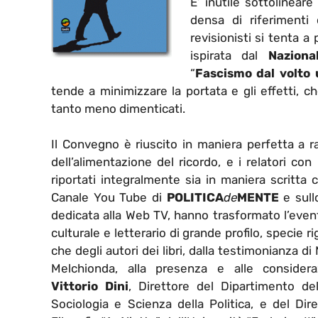
E’ inutile sottolinear
densa di riferimenti
revisionisti si tenta a
ispirata dal
Naziona
“
Fascismo dal volto
tende a minimizzare la portata e gli effetti, 
tanto meno dimenticati.
Il Convegno è riuscito in maniera perfetta a 
dell’alimentazione del ricordo, e i relatori con
riportati integralmente sia in maniera scritt
Canale You Tube di
POLITICA
de
MENTE
e sull
dedicata alla Web TV, hanno trasformato l’eve
culturale e letterario di grande profilo, specie rig
che degli autori dei libri, dalla testimonianza di
Melchionda, alla presenza e alle considerazi
Vittorio Dini
, Direttore del Dipartimento del
Sociologia e Scienza della Politica, e del Dir