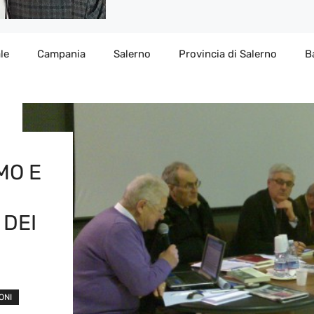
le
Campania
Salerno
Provincia di Salerno
B
MO E
 DEI
ONI