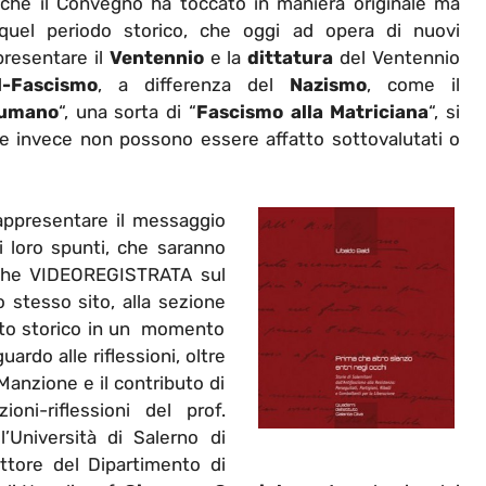
e che il Convegno ha toccato in maniera originale ma
 quel periodo storico, che oggi ad opera di nuovi
 presentare il
Ventennio
e la
dittatura
del Ventennio
l-Fascismo
, a differenza del
Nazismo
, come il
 umano
“, una sorta di “
Fascismo alla Matriciana
“, si
che invece non possono essere affatto sottovalutati o
rappresentare il messaggio
 i loro spunti, che saranno
a che VIDEOREGISTRATA sul
o stesso sito, alla sezione
nto storico in un momento
uardo alle riflessioni, oltre
 Manzione e il contributo di
oni-riflessioni del prof.
l’Università di Salerno di
ettore del Dipartimento di