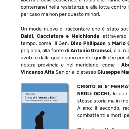
conterranei nella resistenza e alla lotta contro
per caso ma non per questo minori.
Un modo nuovo di raccontare che è stato sotto
Baldi, Cacciatore e Melchionda
, attraverso
tempo, come il Gen.
Dino Philipson
o
Mario 
prigionia, alla fonte di
Antonio Gramsci
, e al r
avuto e dalla quale sono emersi quelli che poi ch
nostra provincia e nel meridione, come :
Ab
Vincenzo Aita
Senior e lo stesso
Giuseppe Ma
CRISTO SI E’ FERMAT
NEGLI OCCHI,
le due 
stessa storia ma in modo
Aliano; il secondo, rac
combattenti e morti per