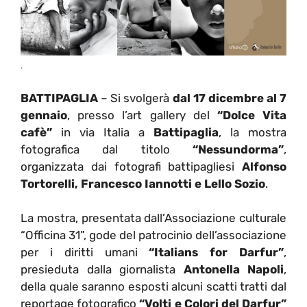
.
BATTIPAGLIA
– Si svolgerà
dal 17 dicembre al 7
gennaio
, presso l’art gallery del
“Dolce Vita
cafè”
in via Italia a
Battipaglia
, la mostra
fotografica dal titolo
“Nessundorma”
,
organizzata dai fotografi battipagliesi
Alfonso
Tortorelli, Francesco Iannotti e Lello Sozio
.
La mostra, presentata dall’Associazione culturale
“Officina 31”, gode del patrocinio dell’associazione
per i diritti umani
“Italians for Darfur”
,
presieduta dalla giornalista
Antonella Napoli
,
della quale saranno esposti alcuni scatti tratti dal
reportage fotografico
“Volti e Colori del Darfur”