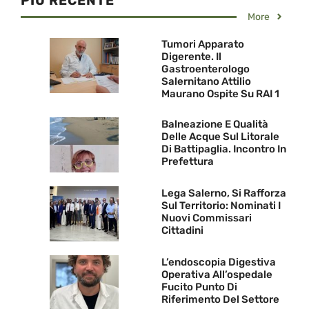
PIU RECENTE
More
Tumori Apparato
Digerente. Il
Gastroenterologo
Salernitano Attilio
Maurano Ospite Su RAI 1
Balneazione E Qualità
Delle Acque Sul Litorale
Di Battipaglia. Incontro In
Prefettura
Lega Salerno, Si Rafforza
Sul Territorio: Nominati I
Nuovi Commissari
Cittadini
L’endoscopia Digestiva
Operativa All’ospedale
Fucito Punto Di
Riferimento Del Settore