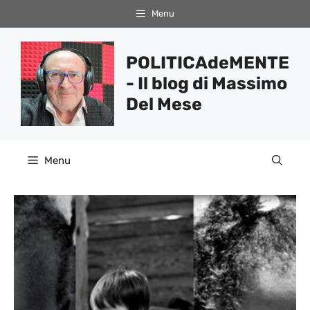
Vai
Menu
al
contenuto
POLITICAdeMENTE
- Il blog di Massimo
Del Mese
Menu