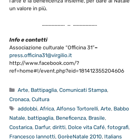
l’arte e la beneficenza insieme, per dare al Natale
un valore in più.
…………………. … …………………..
Info e contatti
Associazione culturale
“Officina 31”
–
press.officina31@virgilio.it
http://www.facebook.com/?
ref=home#!/event.php?eid=181412355204606
Categorie
Arte
,
Battipaglia
,
Comunicati Stampa
,
Cronaca
,
Cultura
Tag
addobbi
,
Africa
,
Alfonso Tortorelli
,
Arte
,
Babbo
Natale
,
battipaglia
,
Beneficenza
,
Brasile
,
Costarica
,
Darfur
,
diritti
,
Dolce vita Café
,
fotografi
,
Francesco Iannotti
,
GorèeNatale 2010
,
Italians