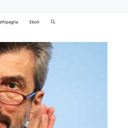
attipaglia
Eboli