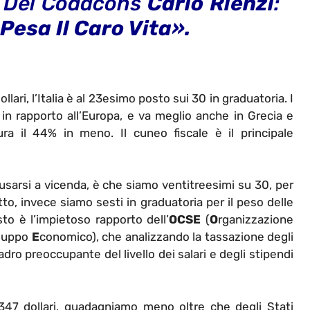
te Del Codacons
Carlo Rienzi
:
 Pesa Il Caro Vita».
lari, l’Italia è al 23esimo posto sui 30 in graduatoria. I
in rapporto all’Europa, e va meglio anche in Grecia e
ra il 44% in meno. Il cuneo fiscale è il principale
ccusarsi a vicenda, è che siamo ventitreesimi su 30, per
tto, invece siamo sesti in graduatoria per il peso delle
to è l’impietoso rapporto dell’
OCSE
(
O
rganizzazione
iluppo
E
conomico), che analizzando la tassazione degli
dro preoccupante del livello dei salari e degli stipendi
.347 dollari, guadagniamo meno oltre che degli Stati