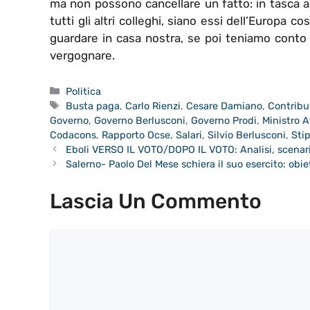
ma non possono cancellare un fatto: in tasca agl
tutti gli altri colleghi, siano essi dell’Europa co
guardare in casa nostra, se poi teniamo conto d
vergognare.
Categorie
Politica
Tag
Busta paga
,
Carlo Rienzi
,
Cesare Damiano
,
Contribu
Governo
,
Governo Berlusconi
,
Governo Prodi
,
Ministro 
Codacons
,
Rapporto Ocse
,
Salari
,
Silvio Berlusconi
,
Sti
Eboli VERSO IL VOTO/DOPO IL VOTO: Analisi, scenari
Salerno- Paolo Del Mese schiera il suo esercito: obi
Lascia Un Commento
Commento