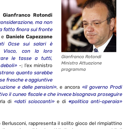
ma
Gianfranco Rotondi
 considerazione, ma non
 fatto finora sul fronte
; e
Daniele Capezzone
ti Ocse sui salari è
 Visco, con la loro
Gianfranco Rotondi
are le tasse a tutti,
Ministro Attuazione
 deboli»
-; l’ex ministro
programma
ostrano quanto sarebbe
se fresche e aggiuntive
buzione e delle pensioni»
, e ancora
«il governo Prodi
ivo il cuneo fiscale e che invece bisognava proseguire
rla di
«dati scioccanti»
e di
«
politica anti-operaia»
 Berlusconi, rappresenta il solito gioco del rimpiattino