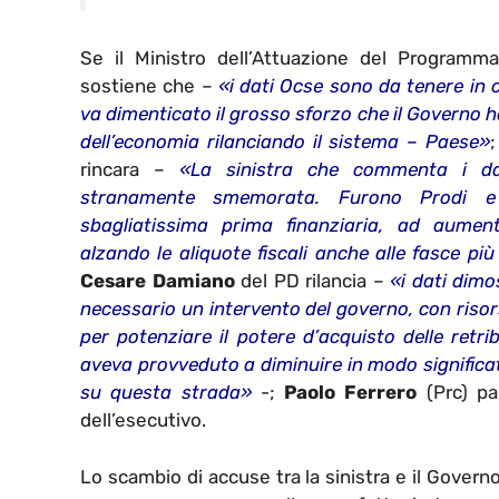
Se il Ministro dell’Attuazione del Program
sostiene che –
«i dati Ocse sono da tenere in
va dimenticato il grosso sforzo che il Governo ha
dell’economia rilanciando il sistema – Paese»
rincara –
«La sinistra che commenta i da
stranamente smemorata. Furono Prodi e
sbagliatissima prima finanziaria, ad aument
alzando le aliquote fiscali anche alle fasce più
Cesare Damiano
del PD rilancia –
«i dati dim
necessario un intervento del governo, con risor
per potenziare il potere d’acquisto delle retri
aveva provveduto a diminuire in modo significat
su questa strada»
-;
Paolo Ferrero
(Prc) pa
dell’esecutivo.
Lo scambio di accuse tra la sinistra e il Governo