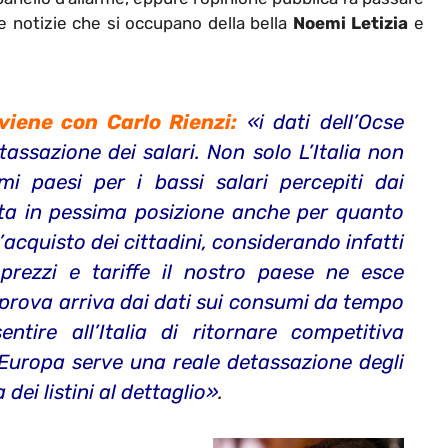
e notizie che si occupano della bella
Noemi Letizia
e
viene con Carlo Rienzi:
«
i dati dell’Ocse
ssazione dei salari. Non solo L’Italia non
imi paesi per i bassi salari percepiti dai
lta in pessima posizione anche per quanto
’acquisto dei cittadini, considerando infatti
i prezzi e tariffe il nostro paese ne esce
iprova arriva dai dati sui consumi da tempo
ntire all’Italia di ritornare competitiva
d’Europa serve una reale detassazione degli
dei listini al dettaglio
»
.