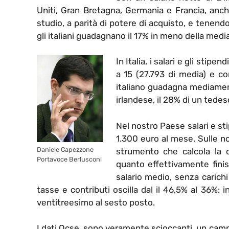
Uniti, Gran Bretagna, Germania e Francia, anch
studio, a parità di potere di acquisto, e tenend
gli italiani guadagnano il 17% in meno della medi
In Italia, i salari e gli stip
a 15 (27.793 di media) e co
italiano guadagna mediament
irlandese, il 28% di un tedes
Nel nostro Paese salari e st
1.300 euro al mese. Sulle no
Daniele Capezzone
strumento che calcola la d
Portavoce Berlusconi
quanto effettivamente finis
salario medio, senza carichi 
tasse e contributi oscilla dal il 46,5% al 36%: i
ventitreesimo al sesto posto.
I dati Ocse, sono veramente scioccanti, un camp