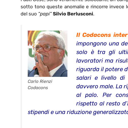
sotto tono queste anomalie e rincorre invece l
del suo
“papi”
Silvio Berlusconi
.
Il Codacons inter
impongono una deta
solo è tra gli ult
lavoratori ma risu
riguarda il potere d
salari e livello d
Carlo Rienzi
davvero male. La r
Codacons
al palo. Per conse
rispetto al resto 
stipendi e una riduzione generalizzata 