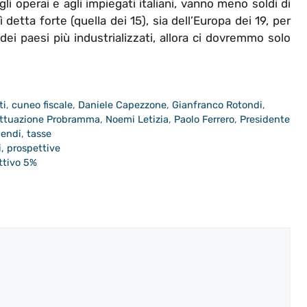
i operai e agli impiegati italiani, vanno meno soldi di
sì detta forte (quella dei 15), sia dell’Europa dei 19, per
ei paesi più industrializzati, allora ci dovremmo solo
ti
,
cuneo fiscale
,
Daniele Capezzone
,
Gianfranco Rotondi
,
Attuazione Probramma
,
Noemi Letizia
,
Paolo Ferrero
,
Presidente
pendi
,
tasse
, prospettive
ettivo 5%