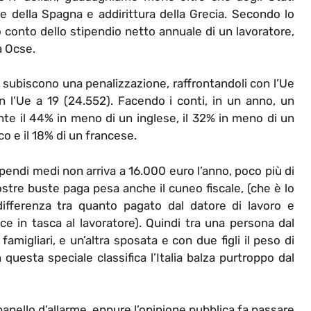
e della Spagna e addirittura della Grecia. Secondo lo
o conto dello stipendio netto annuale di un lavoratore,
a Ocse.
endi subiscono una penalizzazione, raffrontandoli con l’Ue
n l’Ue a 19 (24.552). Facendo i conti, in un anno, un
e il 44% in meno di un inglese, il 32% in meno di un
co e il 18% di un francese.
ipendi medi non arriva a 16.000 euro l’anno, poco più di
stre buste paga pesa anche il cuneo fiscale, (che è lo
ifferenza tra quanto pagato dal datore di lavoro e
ce in tasca al lavoratore). Quindi tra una persona dal
famigliari, e un’altra sposata e con due figli il peso di
n questa speciale classifica l’Italia balza purtroppo dal
anello d’allarme, eppure l’opinione pubblica fa passare