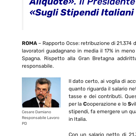
Aliquote»
. Il Presiden
«Sugli Stipendi Italiani
ROMA
– Rapporto Ocse: retribuzione di 21.374 dol
lavoratori guadagnano in media il 17% in meno 
Spagna. Rispetto alla Gran Bretagna addirittu
responsabile.
Il dato certo, ai voglia di a
quanto riguarda il salario ne
tasse e dei contributi. Ques
per la
C
ooperazione e lo
S
v
stipendi, fa emergere un qua
Cesare Damiano
Responsabile Lavoro
in Italia.
PD
Con un salario netto di 21