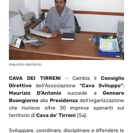
maurizio-dantonio
CAVA DEI TIRRENI
– Cambia il
Consiglio
Direttivo
dell’Associazione
“Cava Sviluppo”
:
Maurizio D’Antonio
succede a
Gennaro
Buongiorno
alla
Presidenza
dell’organizzazione
che riunisce oltre 30 imprese operanti sul
territorio di
Cava de
’ Tirreni
(Sa).
Sviluppare, coordinare, disciplinare e difendere le