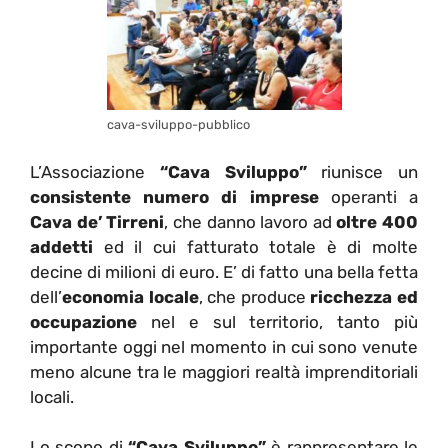
cava-sviluppo-pubblico
L’Associazione
“Cava Sviluppo”
riunisce un
consistente numero di
imprese
operanti a
Cava de’ Tirreni
, che danno lavoro ad
oltre 400
addetti
ed il cui fatturato totale è di molte
decine di milioni di euro. E’ di fatto una bella fetta
dell’
economia locale
, che produce
ricchezza ed
occupazione
nel e sul territorio, tanto più
importante oggi nel momento in cui sono venute
meno alcune tra le maggiori realtà imprenditoriali
locali.
Lo scopo di
“Cava Sviluppo”
è rappresentare le