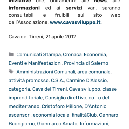
iniziative
che, unitamente alle
news
, alle
informazioni
ed ai
servizi
vari, saranno
consultabili e fruibili sul sito web
dell’Associazione,
www.cavasviluppo.it
.
Cava dei Tirreni, 21 aprile 2012
Categorie
Comunicati Stampa
,
Cronaca
,
Economia
,
Eventi e Manifestazioni
,
Provincia di Salerno
Tag
Amministrazioni Comunali
,
area comunale
,
attività promosse
,
C.S.A.
,
Carmine D'Alessio
,
categoria
,
Cava dei Tirreni
,
Cava sviluppo
,
classe
imprenditoriale
,
Consiglio direttivo
,
cotto del
mediterraneo
,
Cristoforo Milione
,
D'Antonio
ascensori
,
economia locale
,
finalitàClub
,
Gennaro
Buongiorno
,
Gianmarco Amato
,
Informazioni
,