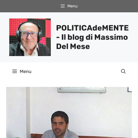
Vai
Menu
al
contenuto
POLITICAdeMENTE
- Il blog di Massimo
Del Mese
Menu