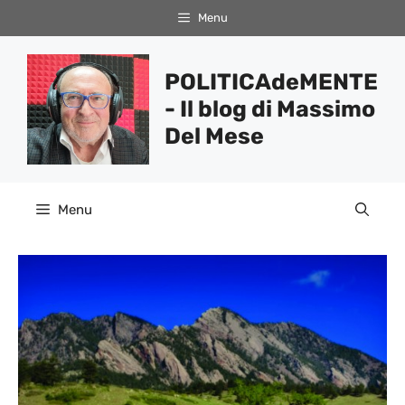
Vai
Menu
al
contenuto
POLITICAdeMENTE
- Il blog di Massimo
Del Mese
Menu