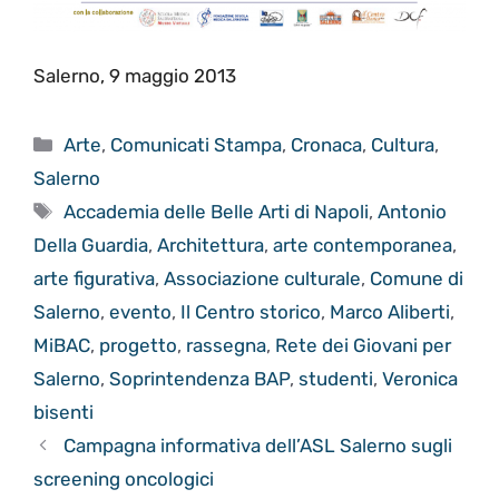
Salerno, 9 maggio 2013
Categorie
Arte
,
Comunicati Stampa
,
Cronaca
,
Cultura
,
Salerno
Tag
Accademia delle Belle Arti di Napoli
,
Antonio
Della Guardia
,
Architettura
,
arte contemporanea
,
arte figurativa
,
Associazione culturale
,
Comune di
Salerno
,
evento
,
Il Centro storico
,
Marco Aliberti
,
MiBAC
,
progetto
,
rassegna
,
Rete dei Giovani per
Salerno
,
Soprintendenza BAP
,
studenti
,
Veronica
bisenti
Campagna informativa dell’ASL Salerno sugli
screening oncologici