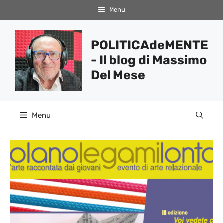
Vai
Menu
al
contenuto
POLITICAdeMENTE
- Il blog di Massimo
Del Mese
Menu